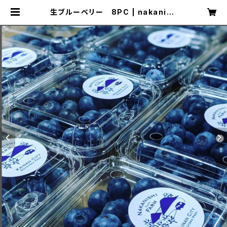
生ブルーベリー 8PC | nakanish
i__farm_wakayama